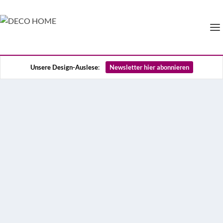
Unsere Design-Auslese
:
Newsletter hier abonnieren
#Fernweh: Urlaub 2021 –
Wir sind bereit …
Zweifelsohne erfordert die Reiseplanung aktuell viel
Flexibilität, doch eins bleibt unverändert: Die
Vorfreude auf den nächsten Urlaub. Wir haben sechs
Orte ausgewählt, die Fernweh lindern und den
aktuellen Reisetrends entsprechen. Wo es hingeht,