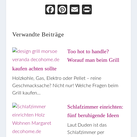
Face
Pint
Ema
Prin
boo
eres
il
t
k
t
Verwandte Beiträge
Too hot to handle?
Worauf man beim Grill
kaufen achten sollte
Holzkohle, Gas, Elektro oder Pellet – reine
Geschmacksache? Nicht nur! Welche Fragen beim
Grill kaufen…
Schlafzimmer einrichten:
fünf beruhigende Ideen
Laut Duden ist das
Schlafzimmer per