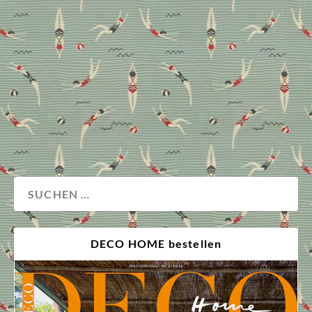
An den länger werdenden Tagen sehnen wir uns
wieder nach wohltuenden Wellnessstunden. Die
Badezimmerprofis Marianne und Josef Obermaier
gaben uns im Interview ihre besten Einrichtungstipps
für ein wohnliches Bad.
Bad
Interview
Wand
DECO HOME bestellen