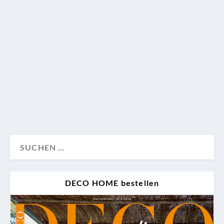
„Seien Sie selbstbewusst. Jeder Raum sollte singen!“,
empfiehlt Beata Heuman. Wir trafen die
Interiordesignerin zum Kurzinterview und sprachen
mit ihr über Farbe, Trends und das Geheimnis guter
Einrichtung.
Interview
Wohnen
DECO HOME bestellen