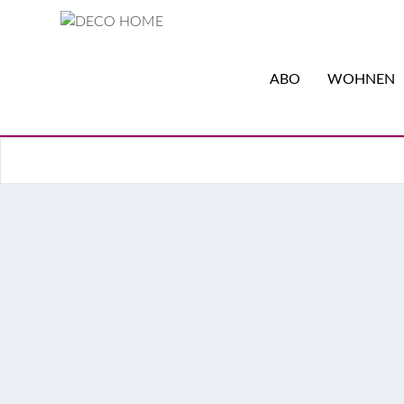
ABO
WOHNEN
Homeoffice: 5 Tipps fürs
Advertorial – Sie wollen von zu Hause aus arbei
Anamaria Burazin Eškinja, Head of Design bei M
Hier kommen fünf Tipps fürs klug gestaltete Hom
Advertorial
Design
Homeoffice
Wohnen