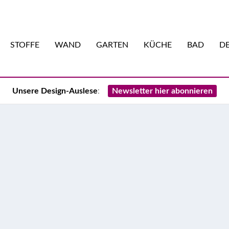
STOFFE
WAND
GARTEN
KÜCHE
BAD
DE
Unsere Design-Auslese
:
Newsletter hier abonnieren
 kleine Büro
ten, haben aber keinen extra Raum dafür übrig? Wir sprachen mit
ovo, über funktionale Büromöbel und das richtige Arbeitsumfeld.
eoffice.