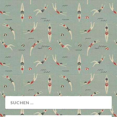
Sara Giese Camre
Wenn ein Architektenpaar ein Objekt für die eigene
Familie renoviert, entsteht meist ein
außergewöhnliches Zuhause. So auch bei
Unternehmerin und Architektin Sara Giese Camre,
die uns einen Einblick in ihr Domizil gewährt und
dabei verrät, warum sie die Farbe Grau im Interior
liebt oder wie man aus schmalen Räumen das Beste
macht.
Design
Wohnen