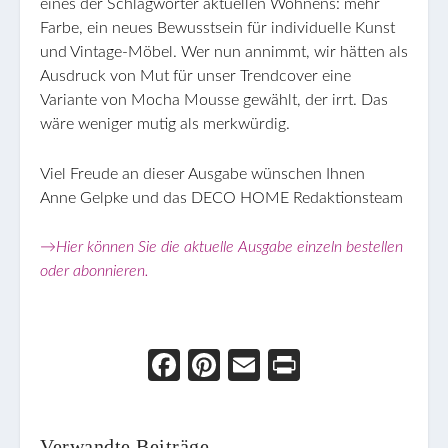
eines der Schlagwörter aktuellen Wohnens: mehr
Farbe, ein neues Bewusstsein für individuelle Kunst
und Vintage-Möbel. Wer nun annimmt, wir hätten als
Ausdruck von Mut für unser Trendcover eine
Variante von Mocha Mousse gewählt, der irrt. Das
wäre weniger mutig als merkwürdig.
Viel Freude an dieser Ausgabe wünschen Ihnen
Anne Gelpke und das DECO HOME Redaktionsteam
→Hier können Sie die aktuelle Ausgabe einzeln bestellen
oder abonnieren.
Face
Pint
Ema
Prin
boo
eres
il
t
k
t
Verwandte Beiträge