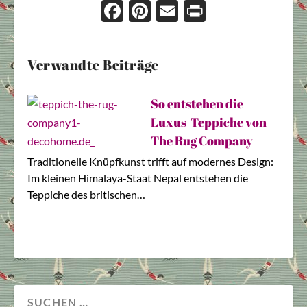
Face
Pint
Ema
Prin
boo
eres
il
t
k
t
Verwandte Beiträge
So entstehen die
Luxus-Teppiche von
The Rug Company
Traditionelle Knüpfkunst trifft auf modernes Design:
Im kleinen Himalaya-Staat Nepal entstehen die
Teppiche des britischen…