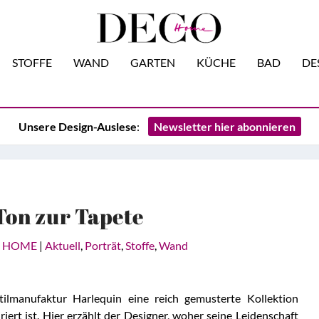
STOFFE
WAND
GARTEN
KÜCHE
BAD
DE
Unsere Design-Auslese
:
Newsletter hier abonnieren
on zur Tapete
 HOME
|
Aktuell
,
Porträt
,
Stoffe
,
Wand
tilmanufaktur Harlequin eine reich gemusterte Kollektion
iert ist. Hier erzählt der Designer, woher seine Leidenschaft