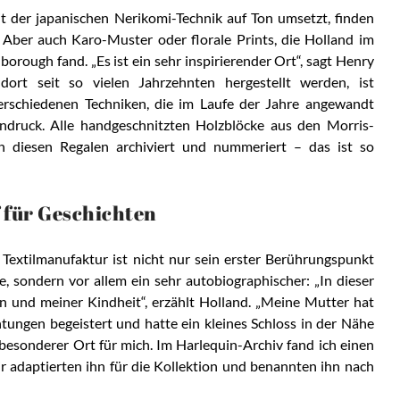
t der japanischen Nerikomi-Technik auf Ton umsetzt, finden
. Aber auch Karo-Muster oder florale Prints, die Holland im
rough fand. „Es ist ein sehr inspirierender Ort“, sagt Henry
ort seit so vielen Jahrzehnten hergestellt werden, ist
verschiedenen Techniken, die im Laufe der Jahre angewandt
ndruck. Alle handgeschnitzten Holzblöcke aus den Morris-
n diesen Regalen archiviert und nummeriert – das ist so
f für Geschichten
e Textilmanufaktur ist nicht nur sein erster Berührungspunkt
, sondern vor allem ein sehr autobiographischer: „In dieser
en und meiner Kindheit“, erzählt Holland. „Meine Mutter hat
htungen begeistert und hatte ein kleines Schloss in der Nähe
 besonderer Ort für mich. Im Harlequin-Archiv fand ich einen
ir adaptierten ihn für die Kollektion und benannten ihn nach