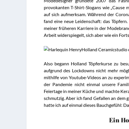
Modedesigner gründete 2007 das Fashi
provokanten T-Shirt-Slogans wie „Cause m
auf sich aufmerksam. Während der Coron
fand eine neue Leidenschaft: das Töpfern.
meiner früheren Karriere in der Modebranc
Arbeit widerspiegelt, sich aber wie ein Forts
Also begann Holland Töpferkurse zu besu
aufgrund des Lockdowns nicht mehr mögli
mithilfe von Youtube-Videos an zu experi
der Pandemie nicht einmal unsere Familie
Feiertage in meiner Küche und machte Ker
schmutzig. Aber ich fand Gefallen an dem 
hatte ich auf einmal dieses Bauchgefühl: D
Ein H