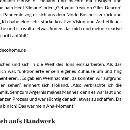
onlabel House of Holland und machte mit lustigen und
e pain Hedi Slimane“ oder „Get your freak on Giles Deacon“
a-Pandemie zog er sich aus dem Mode Business zurück und
 „Ich habe eine sehr starke kreative Vision und Ästhetik aus
he und ich wollte etwas finden, das mich und meine kreative
chritt anfühlt.“
chen und sich in die Welt des Tons einzuarbeiten. Als das
ch war, funktionierte er sein eigenes Zuhause um und fing
mentieren. „Es gab ein Weihnachten, da konnten wir aufgrund
n sehen“, erinnert sich Holland. „Also verbrachte ich die
amik. Sehr zum Ärgernis meines Mannes, denn es war laut und
ganzen Prozess und war süchtig danach, etwas zu schaffen. Da
as bin ich! Das war mein Aha-Moment.“
och aufs Handwerk