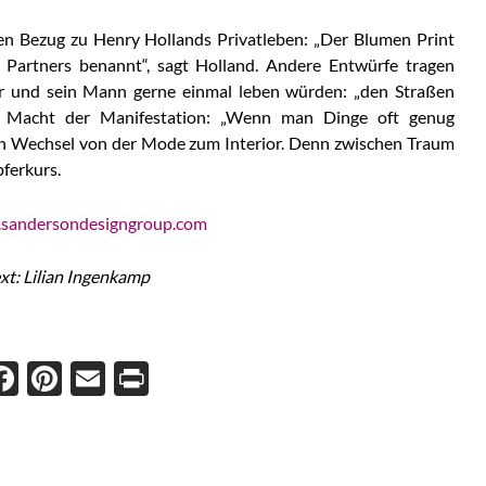
en Bezug zu Henry Hollands Privatleben: „Der Blumen Print
Partners benannt“, sagt Holland. Andere Entwürfe tragen
 und sein Mann gerne einmal leben würden: „den Straßen
ie Macht der Manifestation: „Wenn man Dinge oft genug
sein Wechsel von der Mode zum Interior. Denn zwischen Traum
pferkurs.
n.sandersondesigngroup.com
xt: Lilian Ingenkamp
Face
Pint
Ema
Prin
boo
eres
il
t
k
t