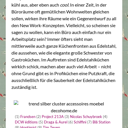
kühl aus, aber eben auch
cool.
In einer Zeit, in der
Büroräume oft gemütlichen Wohnwelten gleichen
sollen, wirken ihre Räume wie ein Gegenentwurf zu all
den New Work-Konzepten. Vielleicht, so scheinen sie
sagen zu wollen, kann ein Büro auch einfach nur ein
Arbeitsplatz sein? Immer öfters sieht man
mittlerweile auch ganze Küchenfronten aus Edelstahl,
die aussehen, wie die elegante große Schwester von
Gastroküchen. Im Auftreten sind Edelstahlküchen
wirkich schick, machen aber auch viel Arbeit – nicht
ohne Grund gibt es in Profiküchen eine Putzkraft, die
ausschließlich für die Sauberkeit der Edelstahlküchen
zuständig ist.
(1)
Frandsen
(2)
Project 213A
(3)
Nicolas Schuybroek
(4)
DCW éditions
(5)
Draga & Aurel
(6)
Schiffini
(7)
Blå Station
(8)
Hoptimist
(9)
Tim Teven