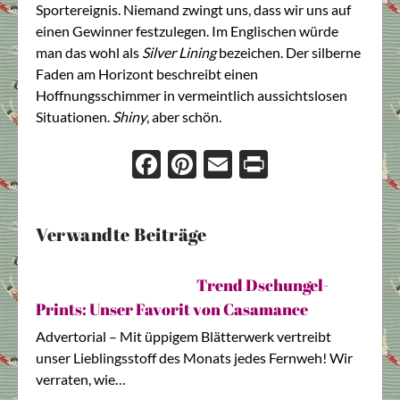
Sportereignis. Niemand zwingt uns, dass wir uns auf
einen Gewinner festzulegen. Im Englischen würde
man das wohl als
Silver Lining
bezeichen. Der silberne
Faden am Horizont beschreibt einen
Hoffnungsschimmer in vermeintlich aussichtslosen
Situationen.
Shiny
, aber schön.
Face
Pint
Ema
Prin
boo
eres
il
t
k
t
Verwandte Beiträge
Trend Dschungel-
Prints: Unser Favorit von Casamance
Advertorial – Mit üppigem Blätterwerk vertreibt
unser Lieblingsstoff des Monats jedes Fernweh! Wir
verraten, wie…