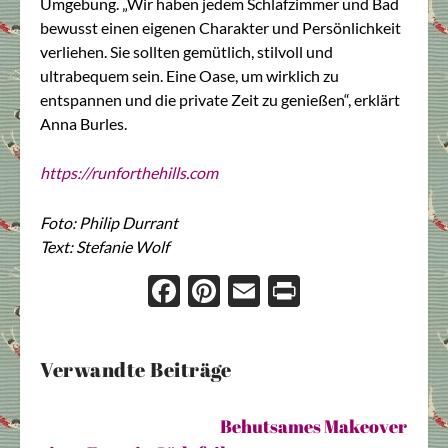
Umgebung. „Wir haben jedem Schlafzimmer und Bad
bewusst einen eigenen Charakter und Persönlichkeit
verliehen. Sie sollten gemütlich, stilvoll und
ultrabequem sein. Eine Oase, um wirklich zu
entspannen und die private Zeit zu genießen“, erklärt
Anna Burles.
https://runforthehills.com
Foto: Philip Durrant
Text: Stefanie Wolf
Face
Pint
Ema
Prin
boo
eres
il
t
k
t
Verwandte Beiträge
Behutsames Makeover