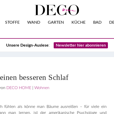
STOFFE
WAND
GARTEN
KÜCHE
BAD
DE
Unsere Design-Auslese
:
Newsletter hier abonnieren
 einen besseren Schlaf
 von
DECO HOME
|
Wohnen
h fühlen als könne man Bäume ausreißen – für viele ein
nn man lernen, ist der amerikanische Psychologe und