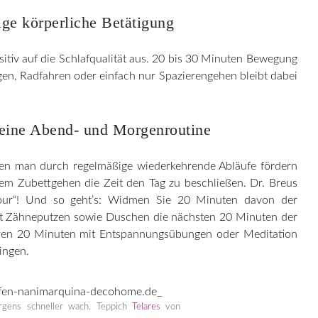
ge körperliche Betätigung
itiv auf die Schlafqualität aus. 20 bis 30 Minuten Bewegung
gen, Radfahren oder einfach nur Spazierengehen bleibt dabei
 eine Abend- und Morgenroutine
 den man durch regelmäßige wiederkehrende Abläufe fördern
em Zubettgehen die Zeit den Tag zu beschließen. Dr. Breus
our“! Und so geht’s: Widmen Sie 20 Minuten davon der
it Zähneputzen sowie Duschen die nächsten 20 Minuten der
teren 20 Minuten mit Entspannungsübungen oder Meditation
ingen.
rgens schneller wach. Teppich
Telares
von