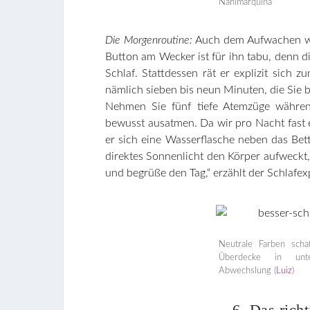
Nanimarquina
Die Morgenroutine:
Auch dem Aufwachen wi
Button am Wecker ist für ihn tabu, denn 
Schlaf. Stattdessen rät er explizit sich
nämlich sieben bis neun Minuten, die Sie b
Nehmen Sie fünf tiefe Atemzüge währen
bewusst ausatmen. Da wir pro Nacht fast ei
er sich eine Wasserflasche neben das Bet
direktes Sonnenlicht den Körper aufweckt
und begrüße den Tag,“ erzählt der Schlafex
Neutrale Farben scha
Überdecke in unter
Abwechslung (
Luiz
)
6. Das rich