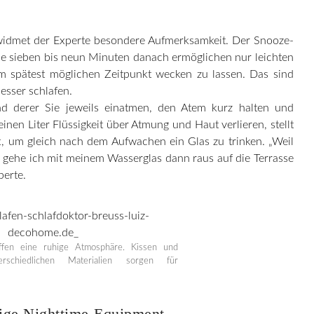
dmet der Experte besondere Aufmerksamkeit. Der Snooze-
die sieben bis neun Minuten danach ermöglichen nur leichten
 zum spätest möglichen Zeitpunkt wecken zu lassen. Das sind
esser schlafen.
d derer Sie jeweils einatmen, den Atem kurz halten und
nen Liter Flüssigkeit über Atmung und Haut verlieren, stellt
t, um gleich nach dem Aufwachen ein Glas zu trinken. „Weil
, gehe ich mit meinem Wasserglas dann raus auf die Terrasse
perte.
ffen eine ruhige Atmosphäre. Kissen und
schiedlichen Materialien sorgen für
tige Nighttime-Equipment