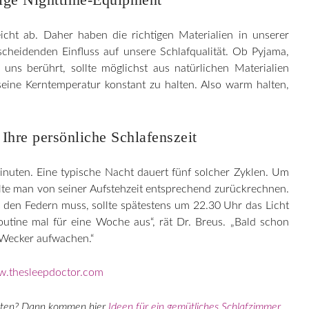
icht ab. Daher haben die richtigen Materialien in unserer
cheidenden Einfluss auf unsere Schlafqualität. Ob Pyjama,
ns berührt, sollte möglichst aus natürlichen Materialien
seine Kerntemperatur konstant zu halten. Also warm halten,
Ihre persönliche Schlafenszeit
Minuten. Eine typische Nacht dauert fünf solcher Zyklen. Um
lte man von seiner Aufstehzeit entsprechend zurückrechnen.
den Federn muss, sollte spätestens um 22.30 Uhr das Licht
utine mal für eine Woche aus“, rät Dr. Breus. „Bald schon
 Wecker aufwachen.“
.thesleepdoctor.com
talten? Dann kommen hier
Ideen für ein gemütliches Schlafzimmer