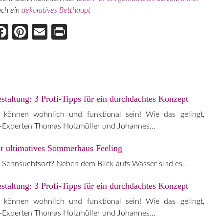
ach ein
dekoratives Betthaupt
Face
Pint
Ema
Prin
boo
eres
il
t
k
t
altung: 3 Profi-Tipps für ein durchdachtes Konzept
 können wohnlich und funktional sein! Wie das gelingt,
d-Experten Thomas Holzmüller und Johannes…
ür ultimatives Sommerhaus Feeling
ehnsuchtsort? Neben dem Blick aufs Wasser sind es…
altung: 3 Profi-Tipps für ein durchdachtes Konzept
 können wohnlich und funktional sein! Wie das gelingt,
d-Experten Thomas Holzmüller und Johannes…