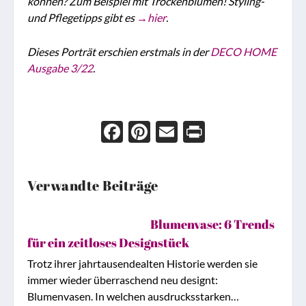
können? Zum Beispiel mit Trockenblumen! Styling-
und Pflegetipps gibt es
→hier
.
Dieses Porträt erschien erstmals in der
DECO HOME
Ausgabe 3/22
.
Face
Pint
Ema
Prin
boo
eres
il
t
k
t
Verwandte Beiträge
Blumenvase: 6 Trends
für ein zeitloses Designstück
Trotz ihrer jahrtausendealten Historie werden sie
immer wieder überraschend neu designt:
Blumenvasen. In welchen ausdrucksstarken…