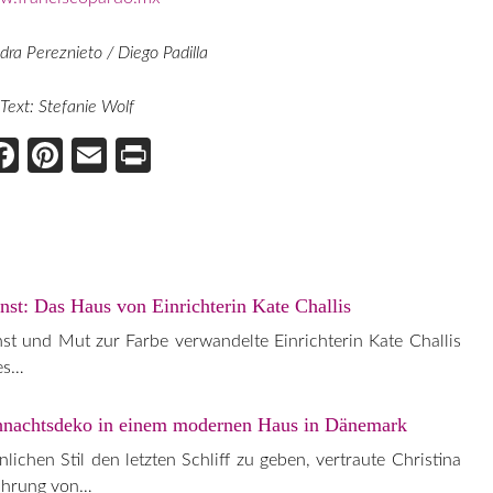
dra Pereznieto / Diego Padilla
Text: Stefanie Wolf
Face
Pint
Ema
Prin
boo
eres
il
t
k
t
st: Das Haus von Einrichterin Kate Challis
st und Mut zur Farbe verwandelte Einrichterin Kate Challis
les…
hnachtsdeko in einem modernen Haus in Dänemark
ichen Stil den letzten Schliff zu geben, vertraute Christina
Führung von…