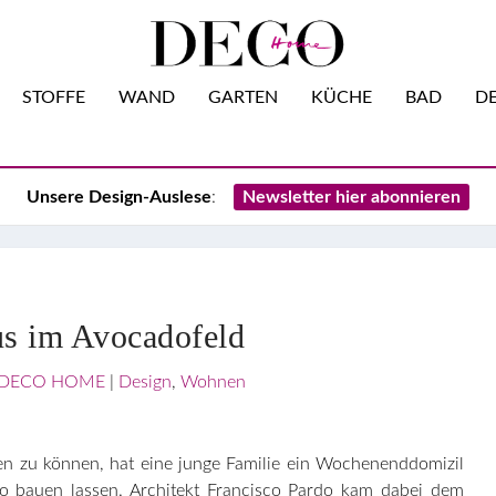
STOFFE
WAND
GARTEN
KÜCHE
BAD
DE
Unsere Design-Auslese
:
Newsletter hier abonnieren
s im Avocadofeld
DECO HOME
|
Design
,
Wohnen
en zu können, hat eine junge Familie ein Wochenenddomizil
vo bauen lassen. Architekt Francisco Pardo kam dabei dem