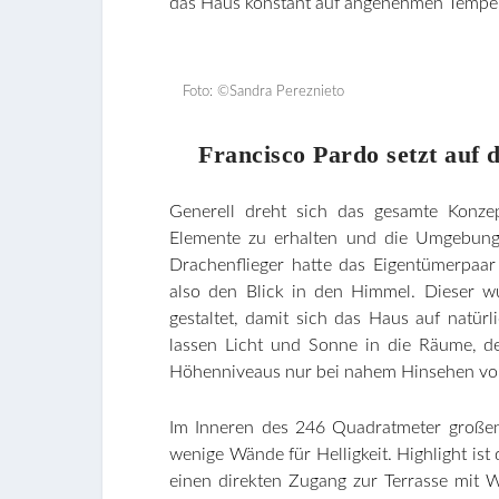
das Haus konstant auf angenehmen Tempe
Foto: ©Sandra Pereznieto
Francisco Pardo setzt auf 
Generell dreht sich das gesamte Konzep
Elemente zu erhalten und die Umgebung 
Drachenflieger hatte das Eigentümerpaar
also den Blick in den Himmel. Dieser wu
gestaltet, damit sich das Haus auf natür
lassen Licht und Sonne in die Räume, d
Höhenniveaus nur bei nahem Hinsehen von
Im Inneren des 246 Quadratmeter großen
wenige Wände für Helligkeit. Highlight i
einen direkten Zugang zur Terrasse mit 