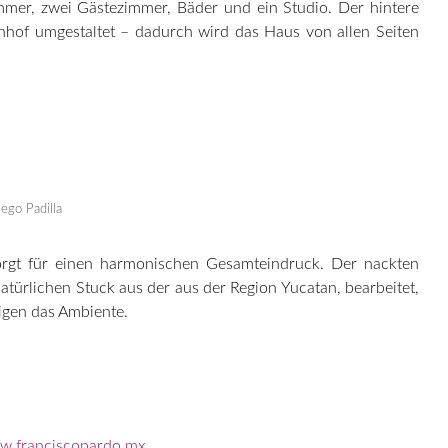
mmer, zwei Gästezimmer, Bäder und ein Studio. Der hintere
hof umgestaltet – dadurch wird das Haus von allen Seiten
ego Padilla
sorgt für einen harmonischen Gesamteindruck. Der nackten
rlichen Stuck aus der aus der Region Yucatan, bearbeitet,
igen das Ambiente.
w.franciscopardo.mx