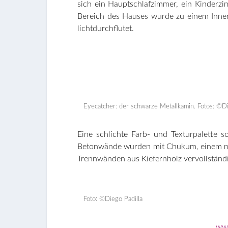
sich ein Hauptschlafzimmer, ein Kinderzi
Bereich des Hauses wurde zu einem Innen
lichtdurchflutet.
Eyecatcher: der schwarze Metallkamin. Fotos: ©Di
Eine schlichte Farb- und Texturpalette 
Betonwände wurden mit Chukum, einem natü
Trennwänden aus Kiefernholz vervollständ
Foto: ©Diego Padilla
ww