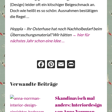
(Design) leider oft ein kitschiger Beigeschmack an.
Doch wie heißt es so schön: Ausnahmen bestätigen
die Regel …
Hoppla – Ihr Osterhase hat noch Nachholbedarf beim
Überraschungsmaterial? Wir hätten
→ hier für
nächstes Jahr schon eine Idee …
Face
Pint
Ema
Prin
boo
eres
il
t
k
t
Verwandte Beiträge
Skandinavisch mal
anders: Interiordesign
von Anna Norrman