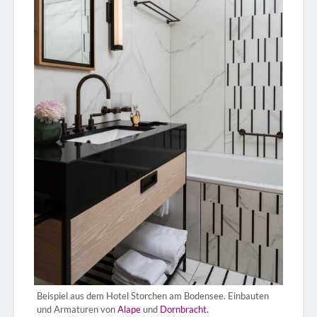
Beispiel aus dem Hotel Storchen am Bodensee. Einbauten
und Armaturen von
Alape
und
Dornbracht
.