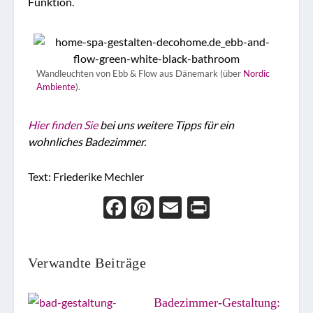
Funktion.
Wandleuchten von Ebb & Flow aus Dänemark (über
Nordic
Ambiente
).
Hier finden Sie
bei uns weitere Tipps für ein
wohnliches Badezimmer.
Text: Friederike Mechler
Face
Pint
Ema
Prin
boo
eres
il
t
k
t
Verwandte Beiträge
Badezimmer-Gestaltung: