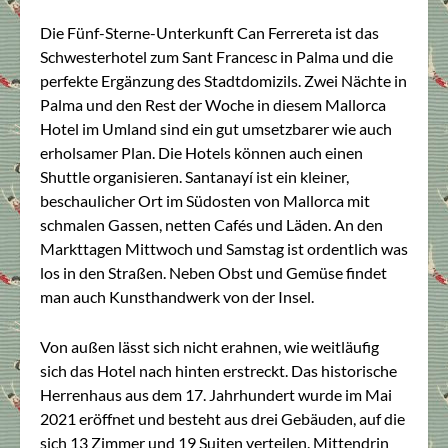
Die Fünf-Sterne-Unterkunft Can Ferrereta ist das
Schwesterhotel zum Sant Francesc in Palma und die
perfekte Ergänzung des Stadtdomizils. Zwei Nächte in
Palma und den Rest der Woche in diesem Mallorca
Hotel im Umland sind ein gut umsetzbarer wie auch
erholsamer Plan. Die Hotels können auch einen
Shuttle organisieren. Santanayí ist ein kleiner,
beschaulicher Ort im Südosten von Mallorca mit
schmalen Gassen, netten Cafés und Läden. An den
Markttagen Mittwoch und Samstag ist ordentlich was
los in den Straßen. Neben Obst und Gemüse findet
man auch Kunsthandwerk von der Insel.
Von außen lässt sich nicht erahnen, wie weitläufig
sich das Hotel nach hinten erstreckt. Das historische
Herrenhaus aus dem 17. Jahrhundert wurde im Mai
2021 eröffnet und besteht aus drei Gebäuden, auf die
sich 13 Zimmer und 19 Suiten verteilen. Mittendrin