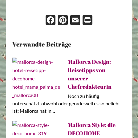
Face
Pint
Ema
Prin
boo
eres
il
t
k
t
Verwandte Beiträge
Mallorca Design:
Reisetipps von
unserer
Chefredakteurin
Noch zu häufig
unterschätzt, obwohl oder gerade weil es so beliebt
ist: Mallorca hat in…
Mallorca Style: die
DECO HOME