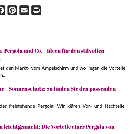
Face
Pint
Ema
Prin
boo
eres
il
t
k
t
 Pergola und Co. – Ideen für den stilvollen
z
et den Markt- vom Ampelschirm und wo liegen die Vorteile
en…
 – Sonnenschutz: So finden Sie den passenden
der freistehende Pergola: Wir klären Vor- und Nachteile,
 leichtgemacht: Die Vorteile einer Pergola von