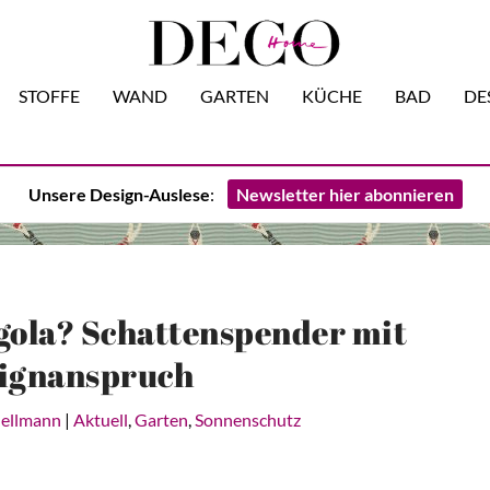
STOFFE
WAND
GARTEN
KÜCHE
BAD
DE
Unsere Design-Auslese
:
Newsletter hier abonnieren
gola? Schattenspender mit
ignanspruch
Hellmann
|
Aktuell
,
Garten
,
Sonnenschutz