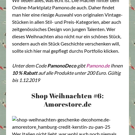
Wir lieben alles, was echt ist. Die Macher hinter dem
Online-Marktplatz
Pamono.de
auch. Daher findet
man hier eine riesige Auswahl von originalen Vintage-
Stücken in allen Stil- und Preis-Kategorien, aber auch
zeitgenössisches Design von jungen Talenten. Wer
dieses Weihnachten also nicht nur ein schönes Stück,
sondern auch ein Stück Geschichte verschenken will,
sollte sich hier mal gepflegt durchs Portfolio klicken.
Unter dem Code
PamonoDeco
gibt
Pamono.de
Ihnen
10 % Rabatt
auf alle Produkte unter 200 Euro. Gültig
bis 1.12.2019
Shop Weihnachten #6:
Amorestore.de
Wer Italien nicht liebt, war wohl auch noch niemals