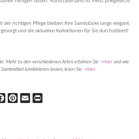
onell reinigen lassen. Kunstfasersamt ist meist pflegeleicht
 der richtigen Pflege bleiben Ihre Samtstücke lange elegant.
gesorgt und die aktuellen Kollektionen für Sie durchstöbert!
lle: Mehr zu den verschiedenen Arten erfahren Sie
→hier
und wie
 Samtmöbel kombinieren lassen, lesen Sie
→hier
.
Face
Pint
Ema
Prin
boo
eres
il
t
k
t