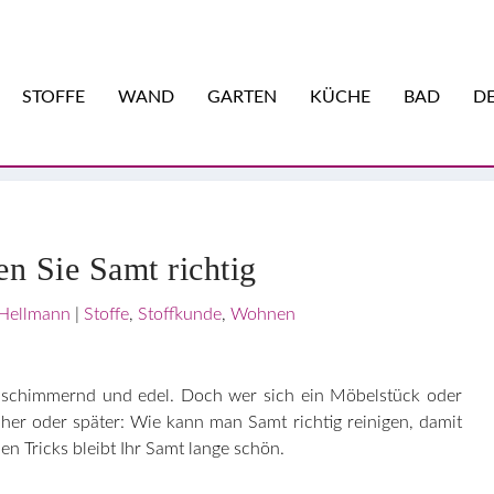
STOFFE
WAND
GARTEN
KÜCHE
BAD
DE
Unsere Design-Auslese
:
Newsletter hier abonnieren
en Sie Samt richtig
Hellmann
|
Stoffe
,
Stoffkunde
,
Wohnen
h, schimmernd und edel. Doch wer sich ein Möbelstück oder
rüher oder später: Wie kann man Samt richtig reinigen, damit
en Tricks bleibt Ihr Samt lange schön.