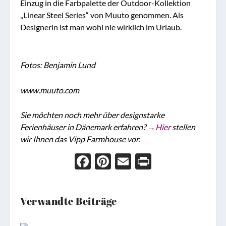
Einzug in die Farbpalette der Outdoor-Kollektion
„Linear Steel Series“ von Muuto genommen. Als
Designerin ist man wohl nie wirklich im Urlaub.
Fotos: Benjamin Lund
www.muuto.com
Sie möchten noch mehr über designstarke
Ferienhäuser in Dänemark erfahren?
→Hier
stellen
wir Ihnen das Vipp Farmhouse vor.
Face
Pint
Ema
Prin
boo
eres
il
t
k
t
Verwandte Beiträge