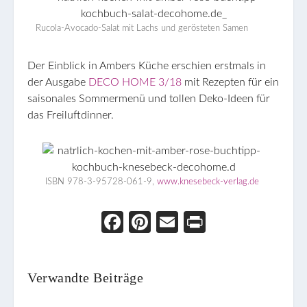
Rucola-Avocado-Salat mit Lachs und gerösteten Samen
Der Einblick in Ambers Küche erschien erstmals in
der Ausgabe
DECO HOME 3/18
mit Rezepten für ein
saisonales Sommermenü und tollen Deko-Ideen für
das Freiluftdinner.
ISBN 978-3-95728-061-9,
www.knesebeck-verlag.de
Face
Pint
Ema
Prin
boo
eres
il
t
k
t
Verwandte Beiträge