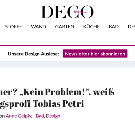
STOFFE
WAND
GARTEN
KÜCHE
BAD
DE
Unsere Design-Auslese
:
Newsletter hier abonnieren
er? „Kein Problem!“, weiß
gsprofi Tobias Petri
von
Anne Gelpke
|
Bad
,
Design