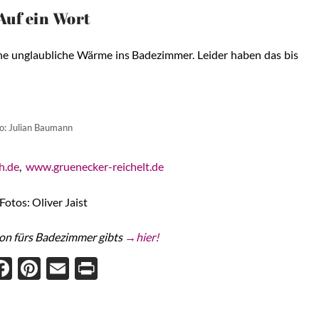
Auf ein Wort
ine unglaubliche Wärme ins Badezimmer. Leider haben das bis
to: Julian Baumann
h.de
,
www.gruenecker-reichelt.de
Fotos: Oliver Jaist
ion fürs Badezimmer gibts
→hier!
Face
Pint
Ema
Prin
boo
eres
il
t
k
t