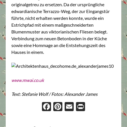
originalgetreu zu ersetzen. Da der ursprüngliche
edwardianische Terrazzo-Weg, der zur Eingangstür
führte, nicht erhalten werden konnte, wurde ein
Estrichpfad mit einem maßgeschneiderten
Blumenmuster aus viktorianischen Fliesen belegt.
Verbindung zum neuen Betonboden in der Küche
sowie eine Hommage an die Entstehungszeit des
Hauses in einem.
www.mwai.co.uk
Text: Stefanie Wolf /
Fotos: Alexander James
Face
Pint
Ema
Prin
boo
eres
il
t
k
t