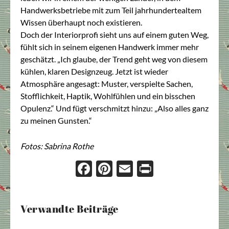
Handwerksbetriebe mit zum Teil jahrhundertealtem
Wissen überhaupt noch existieren.
Doch der Interiorprofi sieht uns auf einem guten Weg,
fühlt sich in seinem eigenen Handwerk immer mehr
geschätzt. „Ich glaube, der Trend geht weg von diesem
kühlen, klaren Designzeug. Jetzt ist wieder
Atmosphäre angesagt: Muster, verspielte Sachen,
Stofflichkeit, Haptik, Wohlfühlen und ein bisschen
Opulenz.“ Und fügt verschmitzt hinzu: „Also alles ganz
zu meinen Gunsten.“
Fotos: Sabrina Rothe
Face
Pint
Ema
Prin
boo
eres
il
t
k
t
Verwandte Beiträge