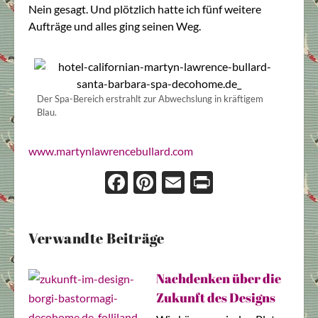
Nein gesagt. Und plötzlich hatte ich fünf weitere
Aufträge und alles ging seinen Weg.
Der Spa-Bereich erstrahlt zur Abwechslung in kräftigem
Blau.
www.martynlawrencebullard.com
Face
Pint
Ema
Prin
boo
eres
il
t
k
t
Verwandte Beiträge
Nachdenken über die
Zukunft des Designs