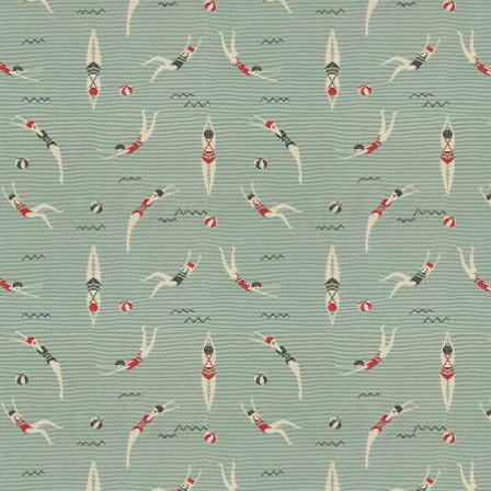
Was Outdoorstoffe
können (sollten)?
Antworten von JAB-
Anstoetz-
Produktentwickler
Thomas Fenn
Advertorial – Die Outdoorstoffe der neuen Sunny
Day-Kollektion von JAB Anstoetz verbreiten
sommerliche Vorfreude. Im Interview spricht Thomas
Fenn, Produktentwickler im Traditionshaus, über die