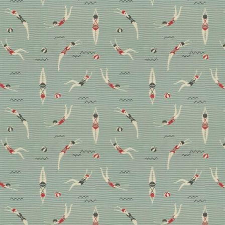
aktuellen Kollektionen
Mit welchen Materialien wir uns umgeben, wird
immer wichtiger. Nicht nur für einen bedachten
Umgang mit unseren Ressourcen, sondern auch, weil
das Einrichten mit nachhaltigen Stoffen Gesundheit
und Wohlbefinden fördern kann. Stylistin und
Nachhaltigkeits-Expertin Fredericke Winkler hat eine
Auswahl in den aktuellen Wohnstoff-Kollektionen
kuratiert und sie in stimmungsvollen Moodboards in
Szene gesetzt.
Aktuell
Nachhaltigkeit
Stoffe