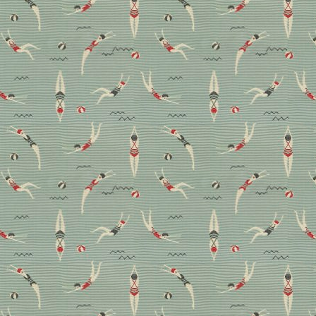
Herbstkollektionen 2025
Die Auswahl von passenden Stoffen gehört zu den
Königsdisziplinen des gekonnten Interiordesigns.
Hier zeigen wir unsere liebsten Neuheiten aus den
Herbstkollektionen und erklären, welche Vorteile
gerade grafische Muster für einen Raum haben.
Aktuell
Stoffe
Wohnen