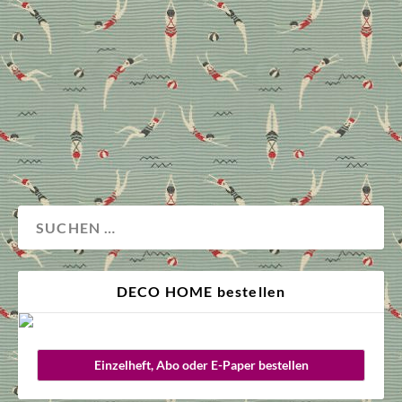
Weltausstellung, die in eben jenem Jahr im Londoner
Hyde Park stattfand. Warum sie dennoch kaum
aktueller sein könnte, erklärt die Kreativdirektorin
und freie DECO HOME Redakteurin Fredericke
Winkler.
Stoffe
Wohnen
DECO HOME bestellen
Einzelheft, Abo oder E-Paper bestellen