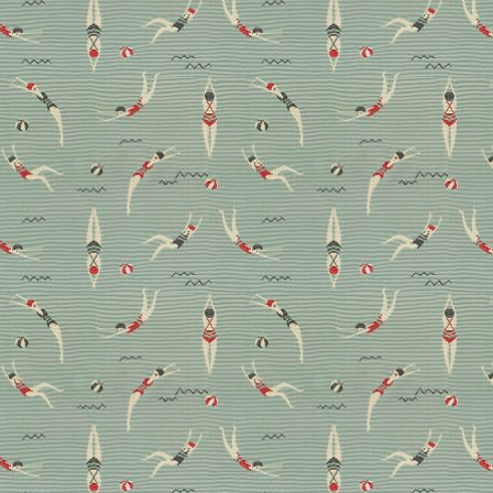
Wer Sofahussen als altbacken und verstaubt abtut,
sollte noch mal recherchieren. Die Überwürfe, die
einst teure Möbel vor Schmutz schützten, machen
aktuell ein starkes Comeback als Designstatement.
Wir enthüllen besonders schöne Beispiele und
verraten, was die maßgeschneiderte Anfertigung
kostet.
Design
Stoffe
Trendwatch
Nachhaltige Stoffe:
Moodboards aus den