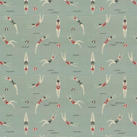
ausgezeichneten Eigenschaften der Wohnstoffe und
warum sie an jedem Lieblingsort für Wohl- und
Urlaubsgefühle sorgen.
Advertorial
Welcome zur
Weltausstellung: die neue
Kollektion von Hodsoll
McKenzie
Die Kollektion „1851“ ist eine Hommage an die erste