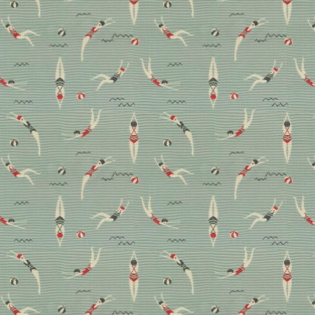
Nicolò Favaretto Rubelli
über neue Stoffe, die
Faszination Venedigs –
und sein Wohnzimmer
Historische Fragmente und das Kulturerbe Venedigs
stehen im Mittelpunkt der neuen Stoffe „Frammenti
Veneziani“ von Rubelli. Bei einer Kollektionsvorlage
im Londonder Showroom sprachen wir mit Nicolò
Favaretto Rubelli höchstpersönlich über die
Geschichte einzelner Dessins und warum er selbst
lieber Vorhänge statt den Sofabezug erneuert.
Interview
Stoffe