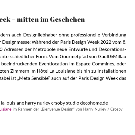
eek – mitten im Geschehen
ndern auch Designliebhaber ohne professionelle Verbindung
r Designmesse: Während der Paris Design Week 2022 vom 8.
00 Adressen der Metropole neue Entwürfe und Dekorations-
nz unterschiedlicher Form. Vom Gourmetpfad von Gault&Millau
er beeindruckenden Eventlocation im Espace Commines, oder
ten Zimmern im Hôtel La Louisiane bis hin zu Installationen
Dabei ist „Meta Sensible“ auch auf der Paris Design Week das
uisiane
im Rahmen der „Bienvenue Design“ von Harry Nuriev / Crosby