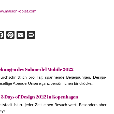
w.maison-objet.com
Face
Pint
Ema
Prin
boo
eres
il
t
k
t
kungen des Salone del Mobile 2022
durchschnittlich pro Tag, spannende Begegnungen, Design-
esellige Abende. Unsere ganz persönlichen Eindrücke…
 3 Days of Design 2022 in Kopenhagen
stadt ist zu jeder Zeit einen Besuch wert. Besonders aber
Days…