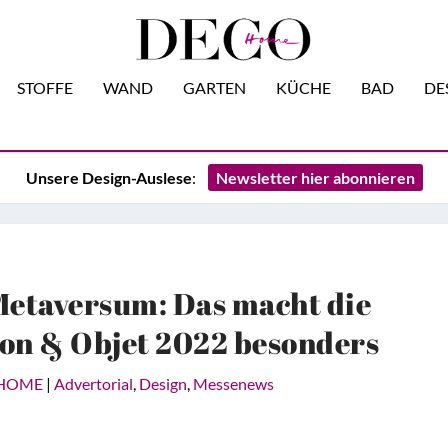
STOFFE
WAND
GARTEN
KÜCHE
BAD
DE
Unsere Design-Auslese
:
Newsletter hier abonnieren
etaversum: Das macht die
on & Objet 2022 besonders
HOME
|
Advertorial
,
Design
,
Messenews