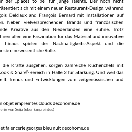
r der „places to be“ für junge Talente. Der noch nicht
räsentiert sich mit einem neuen Restaurant-Design, während
çois Delclaux and François Bernard mit Installationen auf
. Neben vielversprechenden Brands und französischen
nde Kreative aus den Niederlanden eine Bühne. Trotz
hnen allen eine Faszination für das Material und innovative
r hinaus spielen der Nachhaltigkeits-Aspekt und die
r sie eine wesentliche Rolle.
t die Kräfte ausgehen, sorgen zahlreiche Küchenchefs mit
Cook & Share“-Bereich in Halle 3 für Stärkung. Und weil das
ellt Trends und Entwicklungen zum zeitgenössischen und
Serie von Seija (über Empreintes)