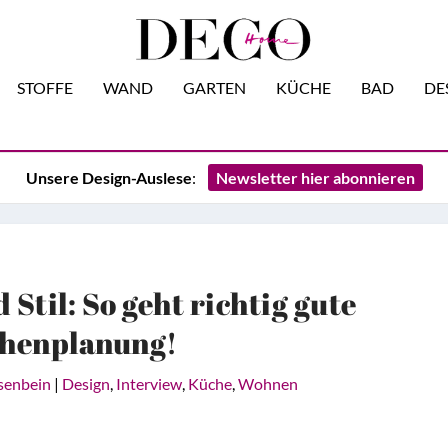
STOFFE
WAND
GARTEN
KÜCHE
BAD
DE
Unsere Design-Auslese
:
Newsletter hier abonnieren
Stil: So geht richtig gute
henplanung!
senbein
|
Design
,
Interview
,
Küche
,
Wohnen