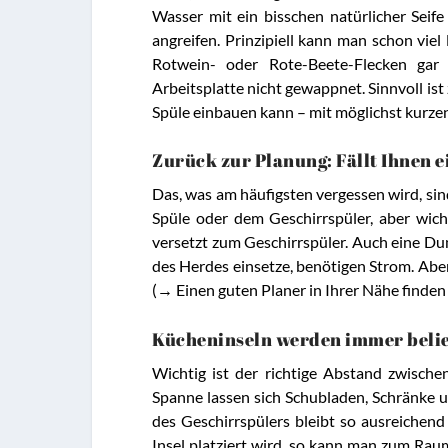
Wasser mit ein bisschen natürlicher Sei
angreifen. Prinzipiell kann man schon vie
Rotwein- oder Rote-Beete-Flecken gar 
Arbeitsplatte nicht gewappnet. Sinnvoll i
Spüle einbauen kann – mit möglichst kurze
Zurück zur Planung: Fällt Ihnen e
Das, was am häufigsten vergessen wird, si
Spüle oder dem Geschirrspüler, aber wich
versetzt zum Geschirrspüler. Auch eine Du
des Herdes einsetze, benötigen Strom. Aber 
(→ Einen guten Planer in Ihrer Nähe finden
Kücheninseln werden immer belieb
Wichtig ist der richtige Abstand zwische
Spanne lassen sich Schubladen, Schränke 
des Geschirrspülers bleibt so ausreichend
Insel platziert wird, so kann man zum Raum