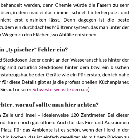
fe behandelt werden, denn Chemie würde die Fasern zu sehr
l lösen, in dem man einfach immer schnell hinterherputzt und
nicht erst einsinken lässt. Denn dagegen ist die beste
st zudem ein durchdachtes Mülltrennsystem, das man unter der
n Wegen zu den Flächen, wo Abfälle entstehen.
in „typischer“ Fehler ein?
nd Steckdosen. Jeder denkt an den Wasseranschluss hinter der
tig sind natürlich Steckdosen hinter dem bzw. ein bisschen
nstabzugshaube oder Geräte wie ein Pürierstab, den ich nahe
für diese Details gibt es ja die professionellen Küchenplaner.
 Sie auf unserer
Schwesterwebsite deco.de
)
ter, worauf sollte man hier achten?
n Zeile und Insel – idealerweise 120 Zentimeter. Bei dieser
und Türen noch gut öffnen. Auch für das Ein- und Ausräumen
 Platz. Für das Ambiente ist es schön, wenn der Herd in der
 hin kochen, das ist einfach geselliger als mit dem Rücken zu