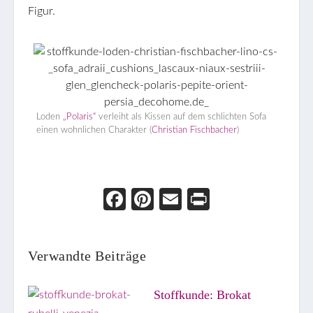
Figur.
Loden
„Polaris“
verleiht als Kissen auf dem schlichten Sofa
einen wohnlichen Charakter (
Christian Fischbacher
)
Face
Pint
Ema
Prin
boo
eres
il
t
k
t
Verwandte Beiträge
Stoffkunde: Brokat