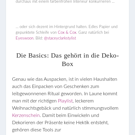
durchaus mit einem farbenfrohen Interieur konkurrieren …
… oder sich dezent im Hintergrund halten. Edles Papier und
gepunktete Schleife von
Cox & Cox
. Ganz natürlich bei
Eyeswoon
. Bild:
@staceyclarkstylist
Die Basics: Das gehört in die Deko-
Box
Genau wie das Auspacken, ist in vielen Haushalten
auch das Einpacken von Geschenken zum
leibgewonnenen Ritual geworden. In Laune kommt
man mit der richtigen
Playlist
, leckerem
Weihnachtsgebäck und natürlich stimmungsvollem
Kerzenschein
. Damit beim Einwickeln und
Dekorieren der Präsente keine Hektik entsteht,
gehören diese Tools zur