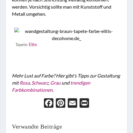
werden. Vorsichtig sollte man mit Kunststoff und
Metall umgehen.
Tapete:
Élitis
Mehr Lust auf Farbe? Hier gibt’s Tipps zur Gestaltung
mit
Rosa
,
Schwarz
,
Grau
und
trendigen
Farbkombinationen
.
Face
Pint
Ema
Prin
boo
eres
il
t
k
t
Verwandte Beiträge