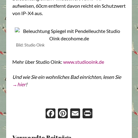
aufweisen, 60cm entfernt davon reicht ein Schutzwert
von IP-X4 aus.
Bild: Studio Oink
Mehr über Studio Oink:
www.studiooink.de
Und wie Sie ein wohnliches Bad einrichten, lesen Sie
→hier
!
Face
Pint
Ema
Prin
boo
eres
il
t
k
t
Verwandte Beiträge