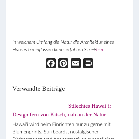
In welchem Umfang die Natur die Architektur eines
Hauses beeinflussen kann, erfahren Sie →
hier
.
Face
Pint
Ema
Prin
boo
eres
il
t
k
t
Verwandte Beiträge
Stilechtes Hawaiʻi:
Design fern von Kitsch, nah an der Natur
Hawaiʻi wird beim Einrichten nur zu gerne mit
Blumenprints, Surfboards, nostalgischen