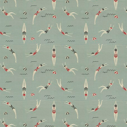
besonders macht und wie man sie kombiniert.
Advertorial
Boden
Die neue
Teppichkollektion von
Joka: wärmere Füße,
weniger Heizkosten
Advertorial – Schön auf dem Teppich bleiben … das
lässt man sich nicht zweimal sagen, wenn der
Bodenbelag kuschelig, chic und gelenkschonend ist.