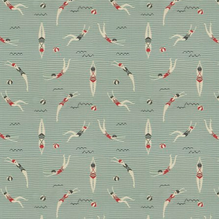
Thema Teppich. Hier verrät sie, warum Allergiker den
Einsatz zu unrecht scheuen, welche Formen und
Materialien gerade angesagt sind und wie viele
Teppiche sie selbst ausgelegt hat.
Advertorial
Boden
Neu ausgelegt: Warum
wir wieder auf
Teppichboden stehen!
Wer meint, Teppichboden sei altbacken, darf sich nun
die Augen reiben: Der textile Bodenbelag zeigt sich