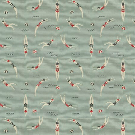
zwar in zahlreichen Varianten: Mit neuen Farben,
Formen und Mustern sichern sie sich einen festen
Platz in allen Wohnräumen und gehen schon längst
nicht mehr nur Badezimmer- und Küchenwände hoch.
Wo Fliesenträume überall Realität werden, erzählen
wir hier.
Bad
Design
Küche
Nachhaltige Neuheiten:
Teppich-Kollektion
„Parallel Brain“ von