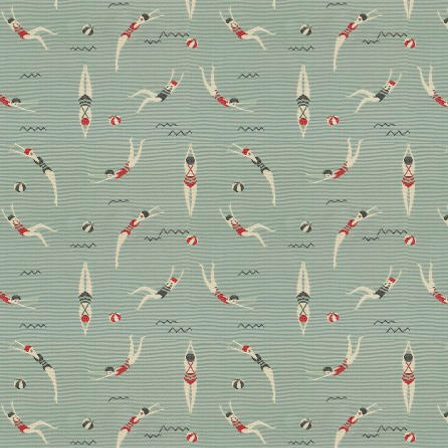
Hype oder Humbug?
Warum ein
Saugwischroboter die
beste Investition ist
Ein Saugwischroboter gehört zu den besten
Investitionen, die sich eine Familie gönnen kann,
meint DECO HOME Redakteurin Christina Pearce.
Hier kommt ihr persönlicher Testbericht zum Ecovacs