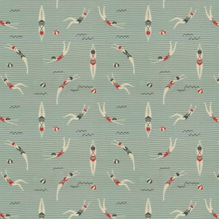
X9 Pro Omni, der nicht nur richtig gut putzen kann,
sondern auch designtechnisch mithält.
Boden
Design
Hype oder Humbug
Kolumne
Technik
Test
Trends