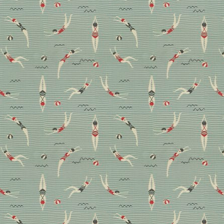
Unsere 10 Favoriten
Er verleiht glatten Oberflächen haptisch wie optisch
Wärme, spielt eine wichtige Rolle für die Akustik,
unterteilt Wohnbereiche und verbindet zugleich
einzelne Möbelstücke miteinander. Wir verraten, wie
Sie das multifunktionale Stilelement Teppich richtig
einsetzen und zeigen unsere aktuellen
Lieblingsdesigns.
Boden
Design
Fest verwurzelt: