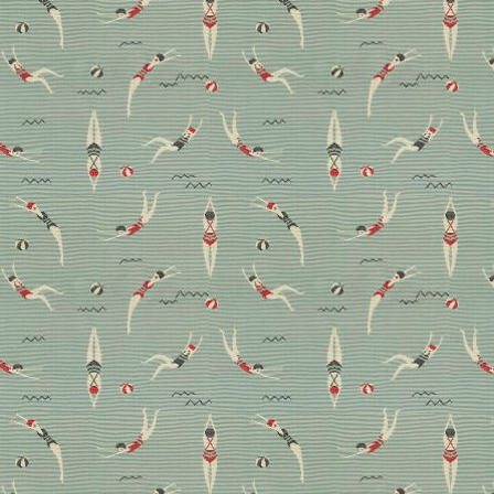
Heft erwartet, hat Chefredakteurin Anne Gelpke hier
für Sie zusammengefasst.
Bad
Boden
Design
Lifestyle
Magazin
Stoffe
Wohnen
Nachgefragt: Mythen,
Trends und Neuheiten
rund um den Teppich
Für unsereins mal mehr, mal weniger im Fokus,
beschäftigt sich Elke Klar, Design & Development bei
JAB Anstoetz Flooring, seit über 25 Jahren mit dem