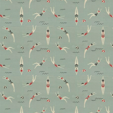
Die neue Kollektion „Balance 25“ von Joka legt noch
eine Eigenschaft drauf, denn sie ist auch
wärmespeichernd. Zur Freude von Fuß und Konto!
Advertorial
Boden
Wohnen
Traditionshandwerk:
Warum Mosaikfliesen nie
aus der Mode kommen
Kleine Fliesen, große Wirkung: Mosaike sind
beliebter denn je – und das nicht nur im Badezimmer,