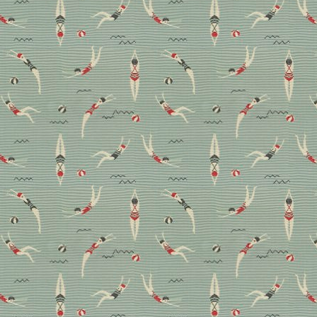
aktuell ausdrucksstärker denn je.
Boden
Trendwatch
Das steckt in unserem
DECO GUIDE 2024
Profitipps, Checklisten für jeden Raum und Interior-
Experten in Ihrer Nähe: Im DECO GUIDE 2024, der
wie jedes Jahr unserer gedruckten
Weihnachtsausgabe beiliegt, finden Sie Antworten
auf fast jede Einrichtungsfrage. Hier können Sie digital
darin blättern.