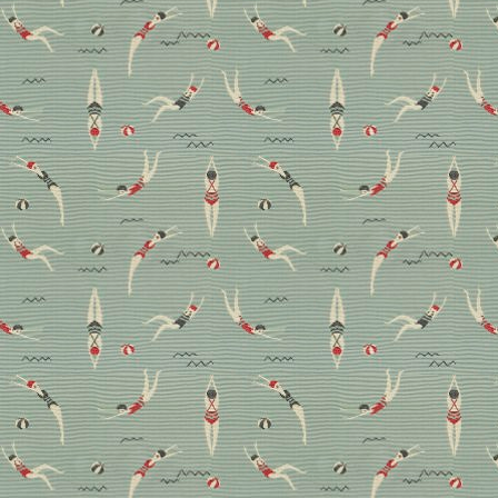
Limited Edition
Advertorial – Sie machen jeden Raum gemütlicher
und sind nicht selten Kunstwerke: Ohne Teppiche
geht momentan gar nichts! Perfekt, wenn sie nicht
nur gut aussehen, sondern dank innovativer
Materialien auch noch nachhaltig sind. Was Seegras in
dieser Hinsicht kann und warum es sogar zur neuen
Seide avancieren könnte, zeigt diese neue Kollektion.
Advertorial
Boden
Design
Teppiche für
Wohnzimmer und