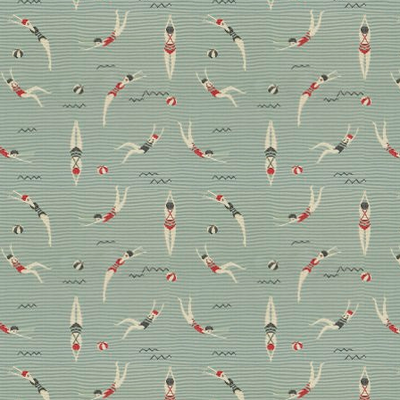
Magazin
Wohnen
Cosy Home: Diese
Teppiche sorgen jetzt für
Gemütlichkeit
Advertorial – Ob im Interiordesign oder der Mode,
Teddy, Kunstfell und Bouclé sind aktuell überall
präsent: Mit ihren weichen Oberflächen stimmen uns
die aktuellen Kollektionen formvollendet auf den
Herbst ein. Ein Favorit sind die neuen
Teppichkollektionen „Furry Fellows“ und „New Life
Mono“ von JAB ANSTOETZ Flooring. Was sie