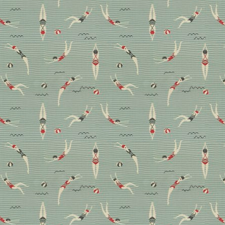
Schlafzimmer: aktuelle
Designs +
Gestaltungstipps
Der Teppich ist in der Mitte der Gestaltung
angekommen. Weil Gemütlichkeit in windigen Zeiten
immer wichtiger wird. Unsere aktuellen Lieblinge für
Wohnzimmer und Schlafzimmer plus pragmatische
Gestaltungstipps vom Experten.
Boden
Design
Schlafzimmer
Wohnen
Wohnzimmer
Top-Thema Teppich: