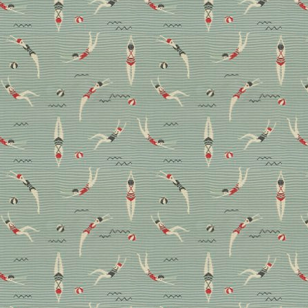
sondern auch auf dem Wohnzimmerboden, im Büro
oder in der Küche. Beim italienischen Unternehmen
Bisazza werden die Marmor-Mosaikfliesen noch von
Hand hergestellt. Auf zum Werkstattbesuch in
Venedig!
Bad
Boden
Design
Handwerk
Die schönsten Fliesen von
Metro bis Mosaik, vom
Bad bis zum Balkon!
Die guten alten Fliesen feiern ein Comeback. Und