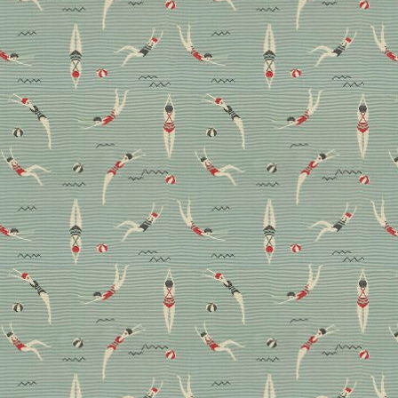
Eine Ferienvilla im
elegant-entspannten
Boho Style
Ibiza in aller Ruhe: Abseits der vollen Strände, der
Clubs und ihren Beats, steht im Südwesten von Ibiza
eine Finca zum Kraft tanken. Von außen präsentiert
sie sich modern, im Inneren entspannte Einrichterin
Theresa Obermoser den Look mit einer äußerst
eleganten Form des Boho Styles.
Wohnen