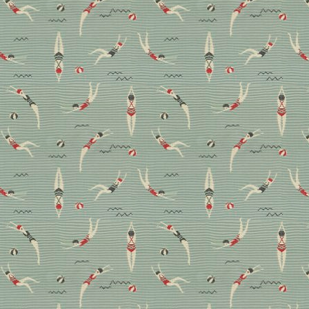
Wohnen mit Design und
Kindern: Einrichterin
Gillian Segal zeigt wie’s
geht
„Ich wollte nie sagen müssen: Nicht anfassen!“, sagt
Interiordesignerin Gillian Segal. Und schuf für sich
und ihrer Familie ein Zuhause, das ihrem eigenen
Designanspruch standhält und in dem Kind sein doch
erlaubt ist.
Homestory
Wohnen