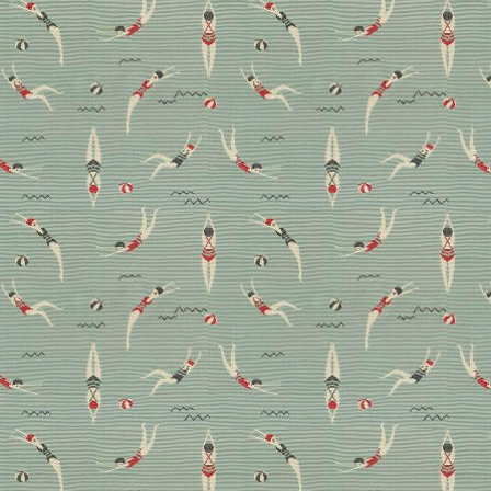
Nachgefragt: japanisches
Design – die hohe Kunst
detailverliebter
Einrichtung
Futon, Raumtrenner, Tee-Service und ein bisschen
Ikebana – von wegen fertig ist japanisches Design.
Zur authentischen Einrichtung gehört viel mehr, vor
allem Feingefühl. Was den minimalistischen und
gleichzeitig warmen Stil ausmacht, erklärt Charlotte
Wiessner von Carlo Berlin anhand ihres neuesten