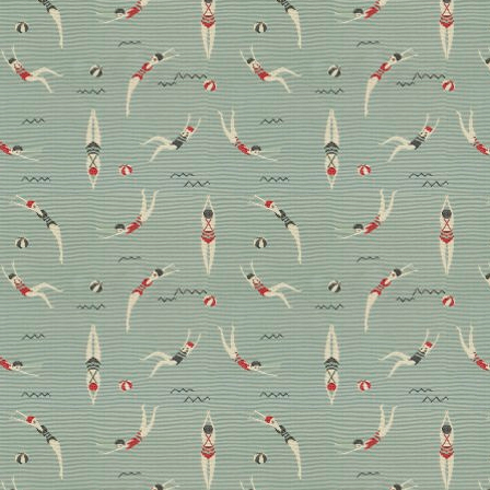
Mehr braucht’s nicht: ein
digitaler Rundgang mit
Einrichterin Clara Bona
Ein Haus, das mehr weglässt, als es zeigt, und gerade
deshalb so viel erzählt. Interiordesignerin Clara Bona
nimmt uns mit auf eine stille Reise, einen Rundgang
durch die Räume von Valentina Grimaldis Ferienhaus
an der ligurischen Küste. Ein Rückzugsort, an dem das
Licht Regie führt, die Natur der wichtigste
Mitbewohner ist und jedes Detail für etwas steht:
Ruhe.
Hometour
Interview
Magazin
Wohnen