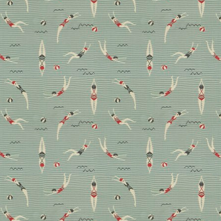
Mediterranes Wohnen –
schlau in den Stein
gemeißelt
Im sizilianischen Ragusa retteten Designerin
Margherita Rui und Alessandro Rado ein 65
Quadratmeter kleines Hügelhäuschen vor dem Verfall
und zeigen, wie schlau mediterranes Wohnen sein
kann. Hier zeigen wir nicht veröffentlichte Bilder zur
Homestory im Heft.
Homestory
Wohnen