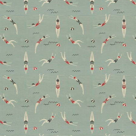
Design-Tricks: Wie man
Kunst, Kindern und
Vintage Möbeln gerecht
wird
Erin Williamson lebt, arbeitet und bloggt vergnügt
von Austin, Texas, in die Welt. In ihrem Zuhause zeigt
sie uns ungewöhnliche Design-Tricks, verrät, warum
ihre Kinder ein Karriere-Boost waren und wie man
mit dem ein oder anderen Vintage Möbel modern
wohnt.
Wohnen