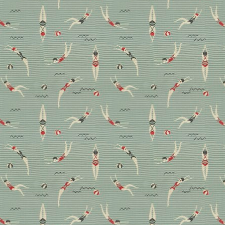
gerade beeindrucken
Sie haben nicht nur eine eigene Designsprache,
sondern auch eine starke Stimme: Anlässlich des
Weltfrauentags widmen wir diesen Artikel fünf
Frauen, die hängen, bauen, knüpfen, transformieren
und schweißen.
Aktuell
Design
Magazin
Porträt