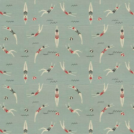
„was sind eigentlich meine Bedürfnisse“. Außerdem
erklärt die Expertin warum man einfach mal machen
muss und was der Flur mit einer Zwiebel zu tun hat.
Feng Shui
Interview
Wohnen
Aus dem Archiv: Besuch
bei Sera of London
Kate Moss, Yoko Ono oder Courtney Love – die
Klienten von Interiordesignerin Sera of
London lesen sich wie die Gästeliste einer Celebrity-
Party. Wir haben die Grande Dame des Boho-Stils zu
Hause besucht.