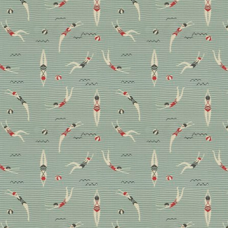
Ein ganz und gar nicht
stereotypes Ferienhaus
auf Ibiza
Die Architektur der Balearen-Insel ist pur,
pragmatisch und vor allem funktional. In Sachen
Interior darf es daher gerne individueller zugehen.
Wie ein ungewöhnliches Konzept funktionieren kann,
zeigt das Londoner Designbüro TG Studio.
Wohnen