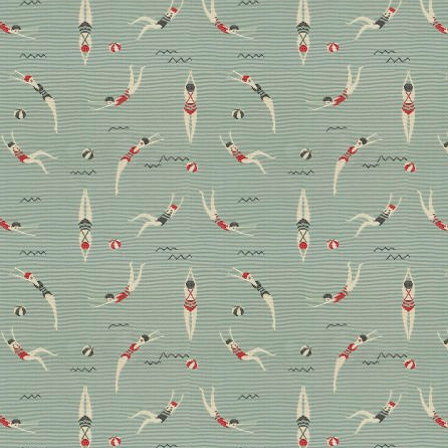
So bringt Constanze
Ladner mit lauten Farben
Ruhe in Räume
Manchmal ist es schon der erste Blick, der alles
entscheidet. So war es auch bei Constanze Ladner, als
sie das alte Pfarrhaus in Mainz zum ersten Mal betrat.
Wie sie den 60er Jahre Bau mit neuem Farbkonzept
und der richtigen Materialwahl ins Heute gebracht
hat, lesen Sie hier.
Design
Homestory
Wohnen