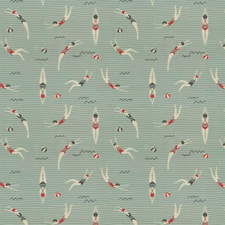
Design-Mix in Lissabon:
City-Tipps von Marianne
Tiegen
„Ich versuche immer, Kulturen zu vermischen und so
interessante Kontraste zu schaffen“, sagt Marianne
Tiegen. „Mission erfüllt!“, sagen wir beim Blick in das
kürzlich fertiggestellte Appartement Do Condo an
der Lissabonner Uferpromenade. Hier gewährt die
Interiordesignerin einen Blick durchs Schlüsselloch
und verrät persönliche City-Tipps.
Aktuell
Homestory
Reise
Wohnen