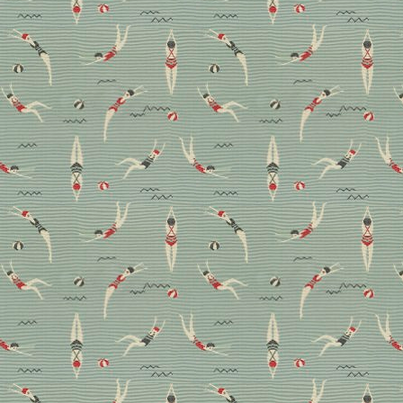
Magazin
Wohnen
Konzept: Wohnen mit
Farbe
Wir erklären das Konzept hinter diesem stylishen
Apartment in Kiew und warum Interiordesignerin
Aleksandrine Lukach das längst abgeschlossen
geglaubte Projekt doch noch retten musste.
Konzept
Wohnen