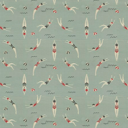
Interior-Projekts.
Design
Interview
Wohnen
„Na, dann erzählen Sie
mal …!“ Wohnpsychologin
Dr. Barbara Perfahl im
Interview
Vor allem geht es Dr. Barbara Perfahl beim Thema
Wohnpsychologie darum, dass ihre Kunden die
Perspektive wechseln: Von „was finde ich schön“ zu